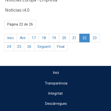
Noticias i4.0
Pàgina 22 de 26
Inici
Ant
17
18
19
20
21
22
23
24
25
26
Següent
Final
Inici
Transparència
Integritat
Descàrregues