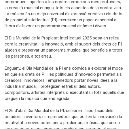
commouen i apel·len a les nostres emocions més profundes,
la creació musical enriquix tots els aspectes de la nostra vida.
La música és un mitjà universal d'expressió creativa i els drets
de propietat intel·lectual (PI) exercixen un paper essencial a
l'hora d'afavorir un panorama musical dinàmic i divers.
El
Dia Mundial de la Propietat Intel·lectual 2025
posa en relleu
com la creativitat i la innovació, amb el suport dels drets de PI,
ajuden a preservar un panorama musical que beneficia a totes
les persones, a tot arreu.
Enguany, el Dia Mundial de la PI ens convida a explorar el mode
en què els drets de PI i les polítiques d'innovació permeten als
creadors, innovadors i emprenedors portar noves idees a la
indústria musical, i protegixen el treball dels autors,
compositors, artistes intèrprets o executants i tots aquells que
creguen la música que ens agrada.
El 26 d'abril, Dia Mundial de la PI, celebrem l'aportació dels
creadors, inventors i emprenedors, que porten la innovació i la
creativitat a noves cotes per a produir una música que unix a
les persones, evoca emocions poderoses, promou el canvi i