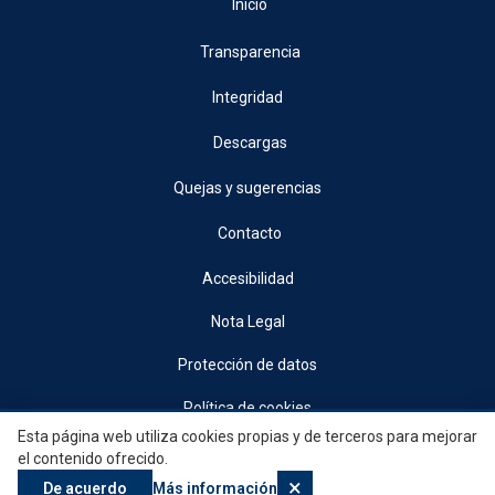
Inicio
Transparencia
Integridad
Descargas
Quejas y sugerencias
Contacto
Accesibilidad
Nota Legal
Protección de datos
Política de cookies
Esta página web utiliza cookies propias y de terceros para mejorar
© 2026, Generalitat • Conselleria d’Indústria, Turisme, Innovació i Comerç •
el contenido ofrecido.
Institut Valencià de Competitivitat Empresarial
×
De acuerdo
Más información