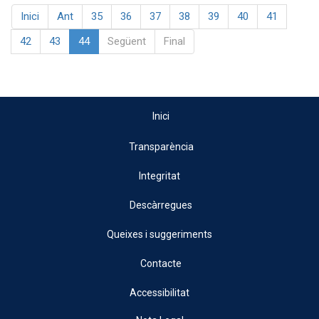
Inici
Ant
35
36
37
38
39
40
41
42
43
44
Següent
Final
Inici
Transparència
Integritat
Descàrregues
Queixes i suggeriments
Contacte
Accessibilitat