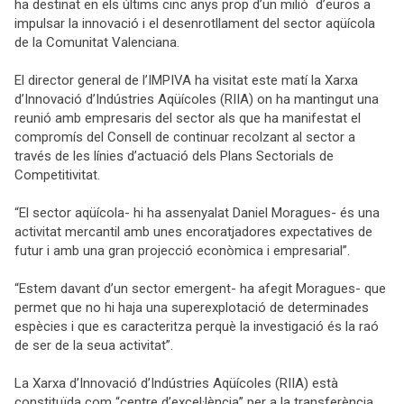
ha destinat en els últims cinc anys prop d’un milió d’euros a
impulsar la innovació i el desenrotllament del sector aqüícola
de la Comunitat Valenciana.
El director general de l’IMPIVA ha visitat este matí la Xarxa
d’Innovació d’Indústries Aqüícoles (RIIA) on ha mantingut una
reunió amb empresaris del sector als que ha manifestat el
compromís del Consell de continuar recolzant al sector a
través de les línies d’actuació dels
Plans Sectorials de
Competitivitat.
“El sector aqüícola- hi ha assenyalat Daniel Moragues- és una
activitat mercantil amb unes encoratjadores expectatives de
futur i amb una gran projecció econòmica i empresarial”.
“Estem davant d’un sector emergent- ha afegit Moragues- que
permet que no hi haja una superexplotació de determinades
espècies i que es caracteritza perquè la investigació és la raó
de ser de la seua activitat”.
La Xarxa d’Innovació d’Indústries Aqüícoles (RIIA) està
constituïda com “centre d’excel·lència” per a la transferència