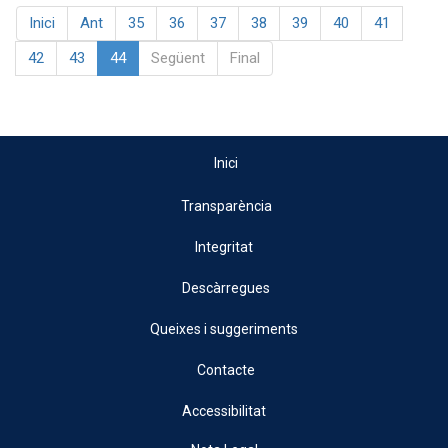
Inici
Ant
35
36
37
38
39
40
41
42
43
44
Següent
Final
Inici
Transparència
Integritat
Descàrregues
Queixes i suggeriments
Contacte
Accessibilitat