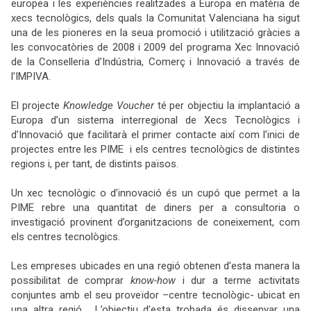
europea i les experiències realitzades a Europa en matèria de
xecs tecnològics, dels quals la Comunitat Valenciana ha sigut
una de les pioneres en la seua promoció i utilització gràcies a
les convocatòries de 2008 i 2009 del programa Xec Innovació
de la Conselleria d’Indústria, Comerç i Innovació a través de
l’IMPIVA.
El projecte
Knowledge Voucher
té per objectiu la implantació a
Europa d’un sistema interregional de Xecs Tecnològics i
d’Innovació que facilitarà el primer contacte així com l’inici de
projectes entre les PIME i els centres tecnològics de distintes
regions i, per tant, de distints països.
Un xec tecnològic o d’innovació és un cupó que permet a la
PIME rebre una quantitat de diners per a consultoria o
investigació provinent d’organitzacions de coneixement, com
els centres tecnològics.
Les empreses ubicades en una regió obtenen d’esta manera la
possibilitat de comprar
know-how
i dur a terme activitats
conjuntes amb el seu proveïdor –centre tecnològic- ubicat en
una altra regió. L’objectiu d’esta
trobada és dissenyar una