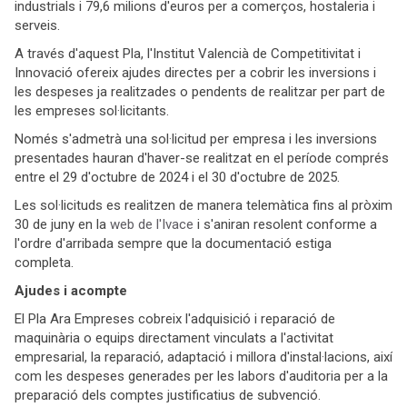
industrials i 79,6 milions d'euros per a comerços, hostaleria i
serveis.
A través d'aquest Pla, l'Institut Valencià de Competitivitat i
Innovació ofereix ajudes directes per a cobrir les inversions i
les despeses ja realitzades o pendents de realitzar per part de
les empreses sol·licitants.
Només s'admetrà una sol·licitud per empresa i les inversions
presentades hauran d'haver-se realitzat en el període comprés
entre el 29 d'octubre de 2024 i el 30 d'octubre de 2025.
Les sol·licituds es realitzen de manera telemàtica fins al pròxim
30 de juny en la
web de l'Ivace
i s'aniran resolent conforme a
l'ordre d'arribada sempre que la documentació estiga
completa.
Ajudes i acompte
El Pla Ara Empreses cobreix l'adquisició i reparació de
maquinària o equips directament vinculats a l'activitat
empresarial, la reparació, adaptació i millora d'instal·lacions, així
com les despeses generades per les labors d'auditoria per a la
preparació dels comptes justificatius de subvenció.