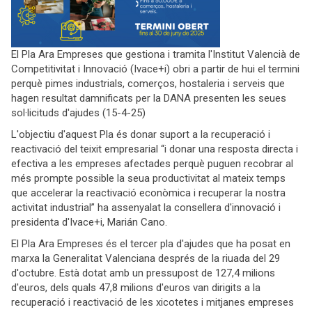
El Pla Ara Empreses que gestiona i tramita l'Institut Valencià de
Competitivitat i Innovació (Ivace+i) obri a partir de hui el termini
perquè pimes industrials, comerços, hostaleria i serveis que
hagen resultat damnificats per la DANA presenten les seues
sol·licituds d'ajudes (15-4-25)
L'objectiu d'aquest Pla és donar suport a la recuperació i
reactivació del teixit empresarial “i donar una resposta directa i
efectiva a les empreses afectades perquè puguen recobrar al
més prompte possible la seua productivitat al mateix temps
que accelerar la reactivació econòmica i recuperar la nostra
activitat industrial” ha assenyalat la consellera d'innovació i
presidenta d'Ivace+i, Marián Cano.
El Pla Ara Empreses és el tercer pla d'ajudes que ha posat en
marxa la Generalitat Valenciana després de la riuada del 29
d'octubre. Està dotat amb un pressupost de 127,4 milions
d'euros, dels quals 47,8 milions d'euros van dirigits a la
recuperació i reactivació de les xicotetes i mitjanes empreses