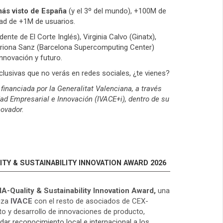
más visto de España
(y el 3º del mundo), +100M de
ad de +1M de usuarios.
te de El Corte Inglés), Virginia Calvo (Ginatx),
ariona Sanz (Barcelona Supercomputing Center)
nnovación y futuro.
lusivas que no verás en redes sociales, ¿te vienes?
 financiada por la Generalitat Valenciana, a través
dad Empresarial e Innovación (IVACE+i), dentro de su
novador.
TY & SUSTAINABILITY INNOVATION AWARD 2026
A-Quality & Sustainability Innovation Award,
una
iza
IVACE
con el resto de asociados de CEX-
to y desarrollo de innovaciones de producto,
ar reconocimiento local e internacional a los