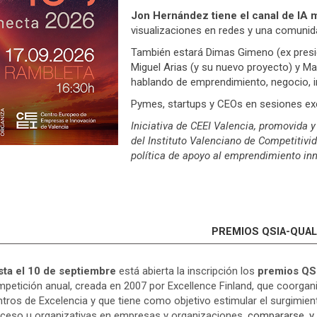
Jon Hernández tiene el canal de IA 
visualizaciones en redes y una comunid
También estará Dimas Gimeno (ex presiden
Miguel Arias (y su nuevo proyecto) y M
hablando de emprendimiento, negocio, i
Pymes, startups y CEOs en sesiones exc
Iniciativa de CEEI Valencia, promovida y
del Instituto Valenciano de Competitivi
política de apoyo al emprendimiento in
PREMIOS QSIA-QUALI
sta el 10 de septiembre
está abierta la inscripción
los
premios QSI
petición anual,
creada en 2007 por Excellence Finland,
que coorgan
tros de Excelencia y que tiene como objetivo estimular el surgimien
ceso u organizativas en empresas y organizaciones,
compararse, y d