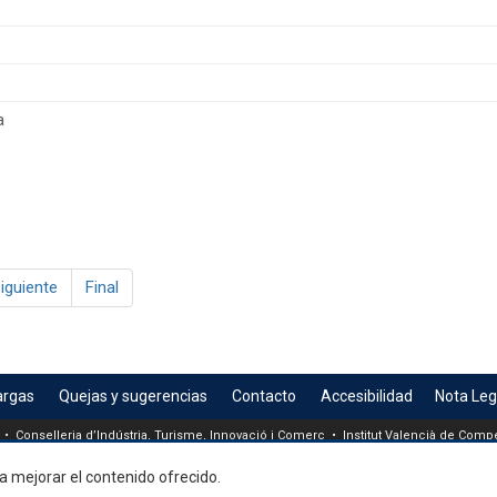
a
iguiente
Final
argas
Quejas y sugerencias
Contacto
Accesibilidad
Nota Leg
 • Conselleria d’Indústria, Turisme, Innovació i Comerç • Institut Valencià de Compet
a mejorar el contenido ofrecido.