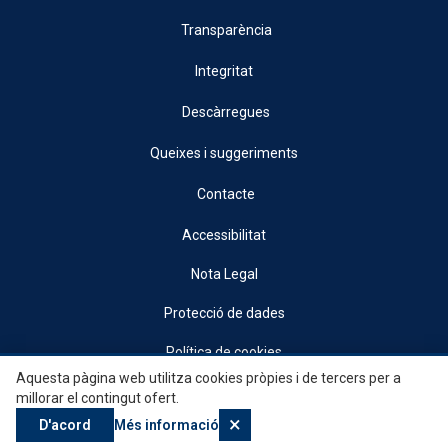
Transparència
Integritat
Descàrregues
Queixes i suggeriments
Contacte
Accessibilitat
Nota Legal
Protecció de dades
Política de cookies
Aquesta pàgina web utilitza cookies pròpies i de tercers per a
© 2026, Generalitat • Conselleria d’Indústria, Turisme, Innovació i Comerç •
millorar el contingut ofert.
Institut Valencià de Competitivitat Empresarial
×
D'acord
Més informació