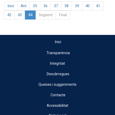
Inici
Ant
35
36
37
38
39
40
41
42
43
44
Següent
Final
Inici
Transparència
Integritat
Descàrregues
Queixes i suggeriments
Contacte
Accessibilitat