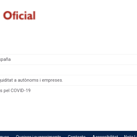
spaña
liquiditat a autònoms i empreses.
es pel COVID-19
egues
Queixes i suggeriments
Contacte
Accessibilitat
Nota L