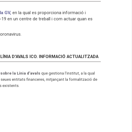
 la GV,
en la qual es proporciona informació i
-19 en un centre de treball i com actuar quan es
coronavirus.
LÍNIA D'AVALS ICO. INFORMACIÓ ACTUALITZADA
 sobre la Línia d'avals
que gestiona l'institut, a la qual
eues entitats financeres, mitjançant la formalització de
 existents.