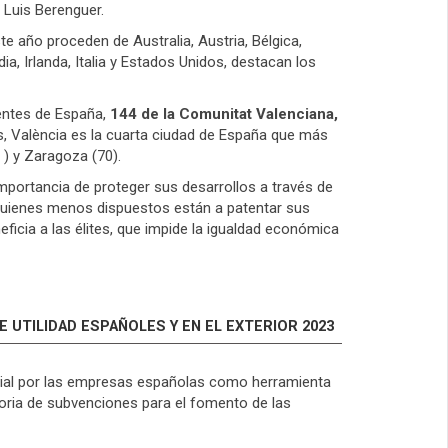
 Luis Berenguer.
ste año proceden de Australia, Austria, Bélgica,
ndia, Irlanda, Italia y Estados Unidos, destacan los
dentes de España,
144 de la Comunitat Valenciana,
es, València es la cuarta ciudad de España que más
 ) y Zaragoza (70).
 importancia de proteger sus desarrollos a través de
s quienes menos dispuestos están a patentar sus
ficia a las élites, que impide la igualdad económica
 UTILIDAD ESPAÑOLES Y EN EL EXTERIOR 2023
strial por las empresas españolas como herramienta
toria de subvenciones para el fomento de las