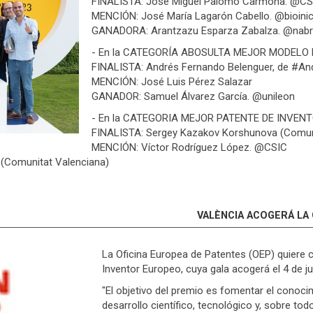
FINALISTA: José Miguel Palomo Carmona. @C
MENCIÓN: José María Lagarón Cabello. @bioini
GANADORA: Arantzazu Esparza Zabalza. @nab
- En la CATEGORÍA ABOSULTA MEJOR MODELO 
FINALISTA: Andrés Fernando Belenguer, de #An
MENCIÓN: José Luis Pérez Salazar
GANADOR: Samuel Álvarez García. @unileon
- En la CATEGORIA MEJOR PATENTE DE INVEN
FINALISTA: Sergey Kazakov Korshunova (Comuni
MENCIÓN: Víctor Rodríguez López. @CSIC
(Comunitat Valenciana)
VALÈNCIA ACOGERÁ LA
La Oficina Europea de Patentes (OEP) quiere c
Inventor Europeo, cuya gala acogerá el 4 de j
"El objetivo del premio es fomentar el conocim
desarrollo científico, tecnológico y, sobre tod