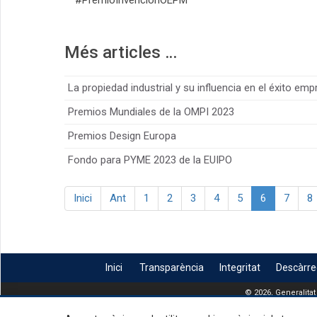
#PremioInvencionOEPM
Més articles …
La propiedad industrial y su influencia en el éxito empr
Premios Mundiales de la OMPI 2023
Premios Design Europa
Fondo para PYME 2023 de la EUIPO
Inici
Ant
1
2
3
4
5
6
7
8
Inici
Transparència
Integritat
Descàrr
© 2026, Generalitat