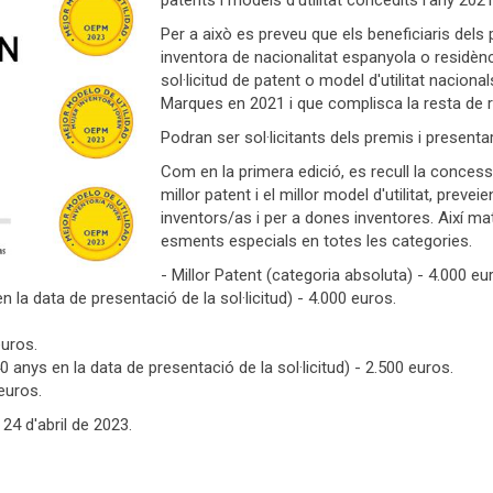
patents i models d'utilitat concedits l'any 2021
Per a això es preveu que els beneficiaris dels
inventora de nacionalitat espanyola o residènc
sol·licitud de patent o model d'utilitat naciona
Marques en 2021 i que complisca la resta de re
Podran ser sol·licitants dels premis i presenta
Com en la primera edició, es recull la conces
millor patent i el millor model d'utilitat, prev
inventors/as i per a dones inventores. Així mat
esments especials en totes les categories.
- Millor Patent (categoria absoluta) - 4.000 eu
 la data de presentació de la sol·licitud) - 4.000 euros.
euros.
40 anys en la data de presentació de la sol·licitud) - 2.500 euros.
 euros.
 24 d'abril de 2023.