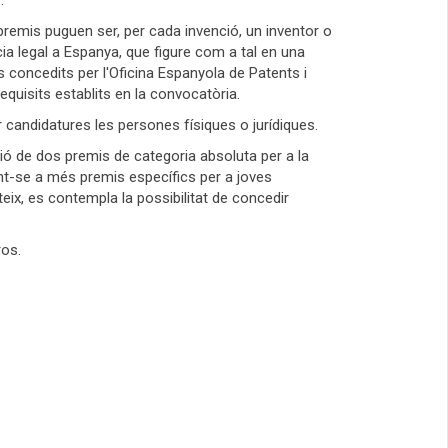
.
 premis puguen ser, per cada invenció, un inventor o
ia legal a Espanya, que figure com a tal en una
ls concedits per l'Oficina Espanyola de Patents i
quisits establits en la convocatòria.
r candidatures les persones físiques o jurídiques.
sió de dos premis de categoria absoluta per a la
eient-se a més premis específics per a joves
eix, es contempla la possibilitat de concedir
ros.