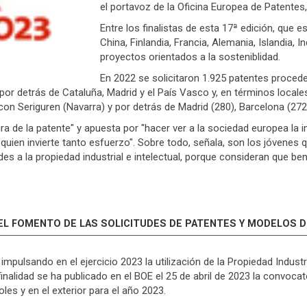
el portavoz de la Oficina Europea de Patentes,
Entre los finalistas de esta 17ª edición, que e
China, Finlandia, Francia, Alemania, Islandia, I
proyectos orientados a la sosteniblidad.
En 2022 se solicitaron 1.925 patentes proce
 por detrás de Cataluña, Madrid y el País Vasco y, en términos local
on Seriguren (Navarra) y por detrás de Madrid (280), Barcelona (272
ura de la patente" y apuesta por "hacer ver a la sociedad europea la
a quien invierte tanto esfuerzo". Sobre todo, señala, son los jóvene
s a la propiedad industrial e intelectual, porque consideran que bene
L FOMENTO DE LAS SOLICITUDES DE PATENTES Y MODELOS DE
impulsando en el ejercicio 2023 la utilización de la Propiedad Indu
inalidad se ha publicado en el BOE el 25 de abril de 2023 la convoca
les y en el exterior para el año 2023.