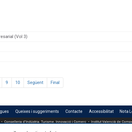
esarial (Vol 3)
9
10
Següent
Final
egues
Queixes i suggeriments
Contacte
Accessibilitat
Nota L
 • Conselleria d’Indústria, Turisme, Innovació i Comerç • Institut Valencià de Compet