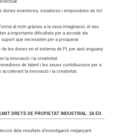
l·lectual.
les dones inventores, creadores i empresàries de tot
forma al món gràcies a la seua imaginació, el seu
nten a importants dificultats per a accedir als
l suport que necessiten per a prosperar.
ó de les dones en el sistema de PI, per això enguany
en la innovació i la creativitat
renedores de talent i les seues contribucions per a
 accelerant la innovació i la creativitat.
ANT DRETS DE PROPIETAT INDUSTRIAL. 2A ED.
otecció dels resultats d'investigació mitjançant