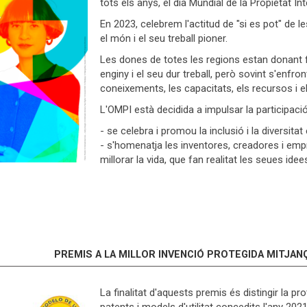
tots els anys, el dia Mundial de la Propietat Inte
En 2023, celebrem l'actitud de "si es pot" de 
el món i el seu treball pioner.
Les dones de totes les regions estan donant 
enginy i el seu dur treball, però sovint s'enfro
coneixements, les capacitats, els recursos i e
L'OMPI està decidida a impulsar la participaci
- se celebra i promou la inclusió i la diversitat 
- s'homenatja les inventores, creadores i emp
millorar la vida, que fan realitat les seues idees
PREMIS A LA MILLOR INVENCIÓ PROTEGIDA MITJANÇ
La finalitat d'aquests premis és distingir la pr