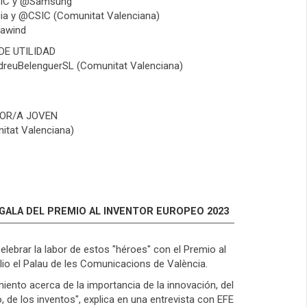
SIC y @Samsung
cia y @CSIC (Comunitat Valenciana)
rawind
DE UTILIDAD
dreuBelenguerSL (Comunitat Valenciana)
TOR/A JOVEN
tat Valenciana)
 GALA DEL PREMIO AL INVENTOR EUROPEO 2023
elebrar la labor de estos "héroes" con el Premio al
ulio el Palau de les Comunicacions de València.
iento acerca de la importancia de la innovación, del
o, de los inventos", explica en una entrevista con EFE