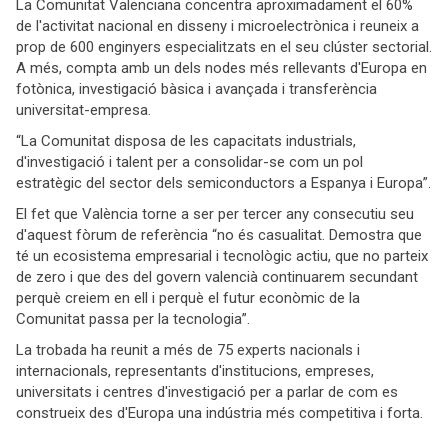
La Comunitat Valenciana concentra aproximadament el 60%
de l'activitat nacional en disseny i microelectrònica i reuneix a
prop de 600 enginyers especialitzats en el seu clúster sectorial.
A més, compta amb un dels nodes més rellevants d'Europa en
fotònica, investigació bàsica i avançada i transferència
universitat-empresa.
“La Comunitat disposa de les capacitats industrials,
d'investigació i talent per a consolidar-se com un pol
estratègic del sector dels semiconductors a Espanya i Europa”.
El fet que València torne a ser per tercer any consecutiu seu
d'aquest fòrum de referència “no és casualitat. Demostra que
té un ecosistema empresarial i tecnològic actiu, que no parteix
de zero i que des del govern valencià continuarem secundant
perquè creiem en ell i perquè el futur econòmic de la
Comunitat passa per la tecnologia”.
La trobada ha reunit a més de 75 experts nacionals i
internacionals, representants d'institucions, empreses,
universitats i centres d'investigació per a parlar de com es
construeix des d'Europa una indústria més competitiva i forta.