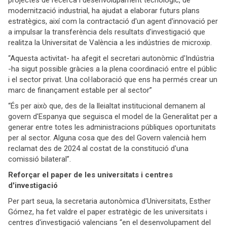
projectes de recerca i desenvolupament tecnològic, de
modernització industrial, ha ajudat a elaborar futurs plans
estratègics, així com la contractació d'un agent d'innovació per
a impulsar la transferència dels resultats d'investigació que
realitza la Universitat de València a les indústries de microxip.
“Aquesta activitat- ha afegit el secretari autonòmic d'Indústria
-ha sigut possible gràcies a la plena coordinació entre el públic
i el sector privat. Una col·laboració que ens ha permés crear un
marc de finançament estable per al sector”
“És per això que, des de la lleialtat institucional demanem al
govern d'Espanya que seguisca el model de la Generalitat per a
generar entre totes les administracions públiques oportunitats
per al sector. Alguna cosa que des del Govern valencià hem
reclamat des de 2024 al costat de la constitució d'una
comissió bilateral”.
Reforçar el paper de les universitats i centres
d'investigació
Per part seua, la secretaria autonòmica d'Universitats, Esther
Gómez, ha fet valdre el paper estratègic de les universitats i
centres d'investigació valencians “en el desenvolupament del