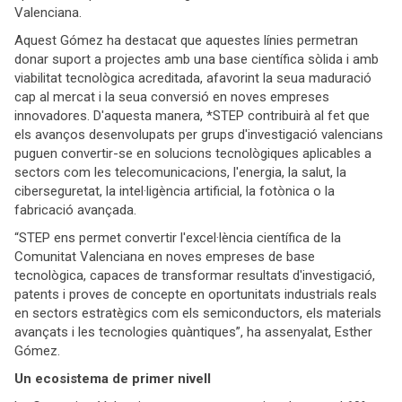
Valenciana.
Aquest Gómez ha destacat que aquestes línies permetran
donar suport a projectes amb una base científica sòlida i amb
viabilitat tecnològica acreditada, afavorint la seua maduració
cap al mercat i la seua conversió en noves empreses
innovadores. D'aquesta manera, *STEP contribuirà al fet que
els avanços desenvolupats per grups d'investigació valencians
puguen convertir-se en solucions tecnològiques aplicables a
sectors com les telecomunicacions, l'energia, la salut, la
ciberseguretat, la intel·ligència artificial, la fotònica o la
fabricació avançada.
“STEP ens permet convertir l'excel·lència científica de la
Comunitat Valenciana en noves empreses de base
tecnològica, capaces de transformar resultats d'investigació,
patents i proves de concepte en oportunitats industrials reals
en sectors estratègics com els semiconductors, els materials
avançats i les tecnologies quàntiques”, ha assenyalat, Esther
Gómez.
Un ecosistema de primer nivell