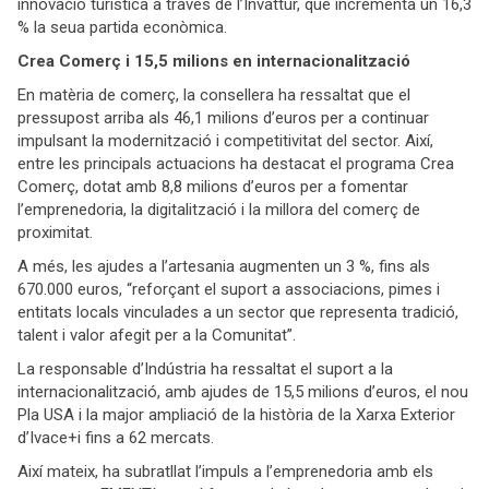
innovació turística a través de l’Invattur, que incrementa un 16,3
% la seua partida econòmica.
Crea Comerç i 15,5 milions en internacionalització
En matèria de comerç, la consellera ha ressaltat que el
pressupost arriba als 46,1 milions d’euros per a continuar
impulsant la modernització i competitivitat del sector. Així,
entre les principals actuacions ha destacat el programa Crea
Comerç, dotat amb 8,8 milions d’euros per a fomentar
l’emprenedoria, la digitalització i la millora del comerç de
proximitat.
A més, les ajudes a l’artesania augmenten un 3 %, fins als
670.000 euros, “reforçant el suport a associacions, pimes i
entitats locals vinculades a un sector que representa tradició,
talent i valor afegit per a la Comunitat”.
La responsable d’Indústria ha ressaltat el suport a la
internacionalització, amb ajudes de 15,5 milions d’euros, el nou
Pla USA i la major ampliació de la història de la Xarxa Exterior
d’Ivace+i fins a 62 mercats.
Així mateix, ha subratllat l’impuls a l’emprenedoria amb els