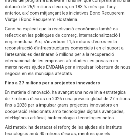
través del programa Endavant Turisme, que comptarà amb una
dotació de 26,9 milions d’euros, un 183 % més que l’any
anterior, així com mitjançant les iniciatives Bono Recuperem
Viatge i Bono Recuperem Hostaleria.
Cano ha explicat que la reactivació econòmica també es
reflectix en les polítiques de comerç, internacionalització i
emprenedoria. Així, s’invertiran 11,5 milions d’euros en la
reconstrucció d’infraestructures comercials i en el suport a
l’artesania; es destinaran 6 milions per a la recuperació
internacional de les empreses afectades i es posaran en
marxa noves ajudes EMDANA per a impulsar l’obertura de nous
negocis en els municipis afectats.
Fins a 27 milions per a projectes innovadors
En matèria d’innovació, ha avançat una nova línia estratègica
de 7 milions d’euros en 2026 i una previsió global de 27 milions
fins a 2028 per a impulsar grans projectes innovadors en
cooperació relacionats amb tecnologies digitals avançades,
intel·ligència artificial, biotecnologia i tecnologies netes.
Així mateix, ha destacat el reforç de les ajudes als instituts
tecnològics amb 40 milions d’euros, mentres que els