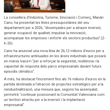
La consellera d’Indústria, Turisme, Innovació i Comerç, Marián
Cano, ha presentat les línies pressupostàries del seu
departament per a 2026, “dissenyades per a atraure inversió,
generar ocupació de qualitat, impulsar la innovació,
acompanyar les empreses i enfortir els sectors productius”.(2-
6-26)
Cano ha anunciat una nova línia de 26,12 milions d’euros per a
infraestructures antiriuades en les àrees industrials que posarà
en marxa Ivace+i “per a reforçar la seguretat, resiliència i la
capacitat de resposta dels parcs empresarials davant futurs
episodis climàtics”.
A més, ha destacat l’increment fins als 16 milions d’euros en la
partida destinada a l’atracció de projectes estratègics per a la
reindustrialització, una mesura que, segons ha assenyalat,
permetrà “continuar posicionant la Comunitat Valenciana com
un territori atractiu per a la inversió i la implantació
empresarial”.