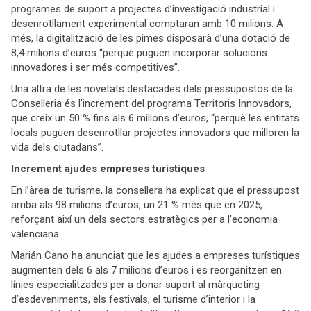
programes de suport a projectes d’investigació industrial i
desenrotllament experimental comptaran amb 10 milions. A
més, la digitalització de les pimes disposarà d’una dotació de
8,4 milions d’euros “perquè puguen incorporar solucions
innovadores i ser més competitives”.
Una altra de les novetats destacades dels pressupostos de la
Conselleria és l’increment del programa Territoris Innovadors,
que creix un 50 % fins als 6 milions d’euros, “perquè les entitats
locals puguen desenrotllar projectes innovadors que milloren la
vida dels ciutadans”.
Increment ajudes empreses turístiques
En l’àrea de turisme, la consellera ha explicat que el pressupost
arriba als 98 milions d’euros, un 21 % més que en 2025,
reforçant així un dels sectors estratègics per a l’economia
valenciana.
Marián Cano ha anunciat que les ajudes a empreses turístiques
augmenten dels 6 als 7 milions d’euros i es reorganitzen en
línies especialitzades per a donar suport al màrqueting
d’esdeveniments, els festivals, el turisme d’interior i la