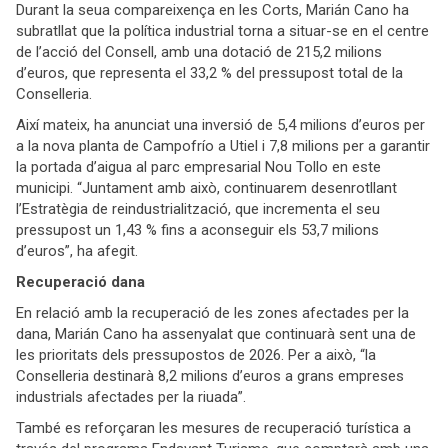
Durant la seua compareixença en les Corts, Marián Cano ha
subratllat que la política industrial torna a situar-se en el centre
de l’acció del Consell, amb una dotació de 215,2 milions
d’euros, que representa el 33,2 % del pressupost total de la
Conselleria.
Així mateix, ha anunciat una inversió de 5,4 milions d’euros per
a la nova planta de Campofrío a Utiel i 7,8 milions per a garantir
la portada d’aigua al parc empresarial Nou Tollo en este
municipi. “Juntament amb això, continuarem desenrotllant
l’Estratègia de reindustrialització, que incrementa el seu
pressupost un 1,43 % fins a aconseguir els 53,7 milions
d’euros”, ha afegit.
Recuperació dana
En relació amb la recuperació de les zones afectades per la
dana, Marián Cano ha assenyalat que continuarà sent una de
les prioritats dels pressupostos de 2026. Per a això, “la
Conselleria destinarà 8,2 milions d’euros a grans empreses
industrials afectades per la riuada”.
També es reforçaran les mesures de recuperació turística a