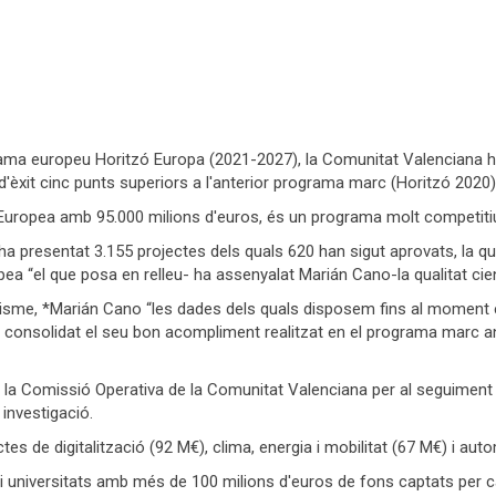
ama europeu Horitzó Europa (2021-2027), la Comunitat Valenciana h
èxit cinc punts superiors a l'anterior programa marc (Horitzó 2020)
Europea amb 95.000 milions d'euros, és un programa molt competitiu q
a presentat 3.155 projectes dels quals 620 han sigut aprovats, la qu
ea “el que posa en relleu- ha assenyalat Marián Cano-la qualitat cien
 Turisme, *Marián Cano “les dades dels quals disposem fins al mome
 consolidat el seu bon acompliment realitzat en el programa marc an
 la Comissió Operativa de la Comunitat Valenciana per al seguiment 
 investigació.
es de digitalització (92 M€), clima, energia i mobilitat (67 M€) i au
 i universitats amb més de 100 milions d'euros de fons captats per ca