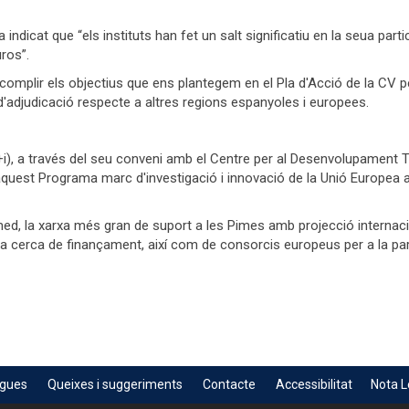
ndicat que “els instituts han fet un salt significatiu en la seua parti
ros”.
mplir els objectius que ens plantegem en el Pla d'Acció de la CV pe
adjudicació respecte a altres regions espanyoles i europees.
e+i), a través del seu conveni amb el Centre per al Desenvolupament T
quest Programa marc d'investigació i innovació de la Unió Europea a 
ed, la xarxa més gran de suport a les Pimes amb projecció internacion
a cerca de finançament, així com de consorcis europeus per a la par
egues
Queixes i suggeriments
Contacte
Accessibilitat
Nota L