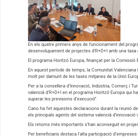
En els quatre primers anys de funcionament del progr
desenvolupament de projectes d'R+D+I amb una taxa d'
El programa Horitzó Europa, finançat per la Comissió 
En aquest període de temps, la Comunitat Valenciana h
molt per damunt de les taxes mitjanes de la Unió Europ
Per a la consellera d'Innovació, Indústria, Comerç i
valencià d'R+D+I en el programa Horitzó Europa qui ha
superar les previsions d'execució”.
Cano ha fet aquestes declaracions durant la reunió de
els principals agents del sistema valencià d'innovació i
Els retorns més importants s'han aconseguit en project
Per beneficiaris destaca l'alta participació d'empreses