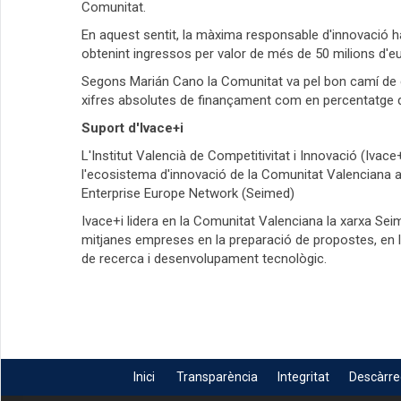
Comunitat.
En aquest sentit, la màxima responsable d'innovació ha i
obtenint ingressos per valor de més de 50 milions d'eu
Segons Marián Cano la Comunitat va pel bon camí de co
xifres absolutes de finançament com en percentatge d'
Suport d'Ivace+i
L'Institut Valencià de Competitivitat i Innovació (Ivac
l'ecosistema d'innovació de la Comunitat Valenciana a
Enterprise Europe Network (Seimed)
Ivace+i lidera en la Comunitat Valenciana la xarxa Seim
mitjanes empreses en la preparació de propostes, en l
de recerca i desenvolupament tecnològic.
Inici
Transparència
Integritat
Descàrr