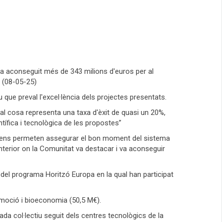
a aconseguit més de 343 milions d'euros per al
 (08-05-25)
ue preval l'excel·lència dels projectes presentats.
al cosa representa una taxa d'èxit de quasi un 20%,
tífica i tecnològica de les propostes”
nt ens permeten assegurar el bon moment del sistema
terior on la Comunitat va destacar i va aconseguir
del programa Horitzó Europa en la qual han participat
tomoció i bioeconomia (50,5 M€).
da col·lectiu seguit dels centres tecnològics de la