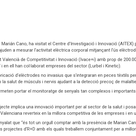
 Marián Cano, ha visitat el Centre d'Investigació i Innovació (AITEX) 
den a mesurar l'activitat elèctrica corporal mitjançant l'ús elèctro
ut Valencià de Competitivitat i Innovació (Ivace+i) amb prop de 200.
en ell han col·laborat empreses del sector (Lurbel i Kinetic).
ricació d'elèctrodes no invasius que s'integraran en peces tèxtils per 
or o la salut de músculs i nervis ajudant a la detecció precoç de malalt
rmeten portar el monitoratge de senyals tan complexos i importants a
ojecte implica una innovació important per al sector de la salut i p
alenciana reverteix en la millora competitiva de les empreses i en un
enyalat que “és tot un orgull comptar amb la presència de Marian Ca
ls projectes d'R+D amb els quals treballem conjuntament per a millor