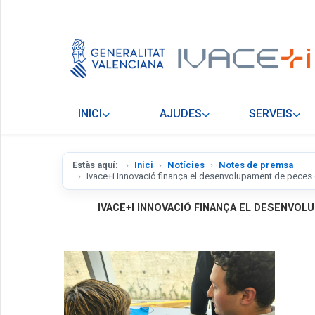
INICI
AJUDES
SERVEIS
Estàs aquí:
Inici
Notícies
Notes de premsa
Ivace+i Innovació finança el desenvolupament de peces el
IVACE+I INNOVACIÓ FINANÇA EL DESENVO