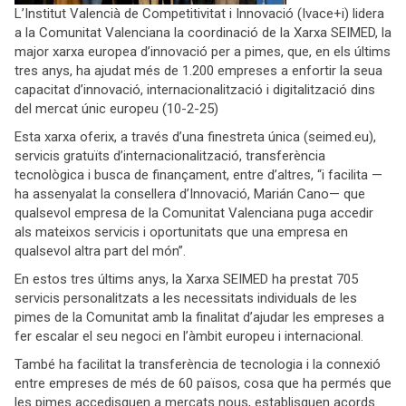
L’Institut Valencià de Competitivitat i Innovació (Ivace+i) lidera
a la Comunitat Valenciana la coordinació de la Xarxa SEIMED, la
major xarxa europea d’innovació per a pimes, que, en els últims
tres anys, ha ajudat més de 1.200 empreses a enfortir la seua
capacitat d’innovació, internacionalització i digitalització dins
del mercat únic europeu (10-2-25)
Esta xarxa oferix, a través d’una finestreta única (seimed.eu),
servicis gratuïts d’internacionalització, transferència
tecnològica i busca de finançament, entre d’altres, “i facilita —
ha assenyalat la consellera d’Innovació, Marián Cano— que
qualsevol empresa de la Comunitat Valenciana puga accedir
als mateixos servicis i oportunitats que una empresa en
qualsevol altra part del món”.
En estos tres últims anys, la Xarxa SEIMED ha prestat 705
servicis personalitzats a les necessitats individuals de les
pimes de la Comunitat amb la finalitat d’ajudar les empreses a
fer escalar el seu negoci en l’àmbit europeu i internacional.
També ha facilitat la transferència de tecnologia i la connexió
entre empreses de més de 60 països, cosa que ha permés que
les pimes accedisquen a mercats nous, establisquen acords