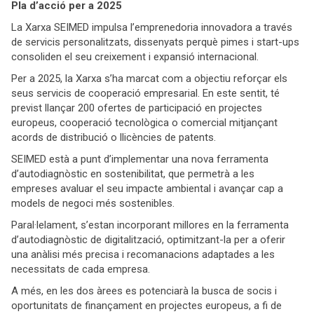
Pla d’acció per a 2025
La Xarxa SEIMED impulsa l’emprenedoria innovadora a través
de servicis personalitzats, dissenyats perquè pimes i start-ups
consoliden el seu creixement i expansió internacional.
Per a 2025, la Xarxa s’ha marcat com a objectiu reforçar els
seus servicis de cooperació empresarial. En este sentit, té
previst llançar 200 ofertes de participació en projectes
europeus, cooperació tecnològica o comercial mitjançant
acords de distribució o llicències de patents.
SEIMED està a punt d’implementar una nova ferramenta
d’autodiagnòstic en sostenibilitat, que permetrà a les
empreses avaluar el seu impacte ambiental i avançar cap a
models de negoci més sostenibles.
Paral·lelament, s’estan incorporant millores en la ferramenta
d’autodiagnòstic de digitalització, optimitzant-la per a oferir
una anàlisi més precisa i recomanacions adaptades a les
necessitats de cada empresa.
A més, en les dos àrees es potenciarà la busca de socis i
oportunitats de finançament en projectes europeus, a fi de