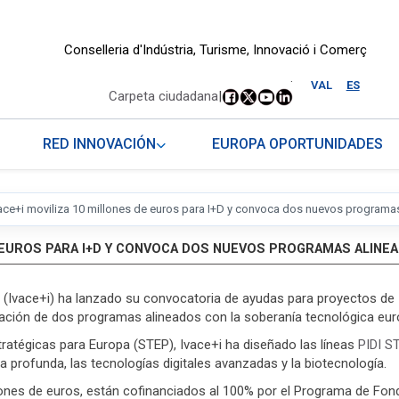
Conselleria d'Indústria, Turisme, Innovació i Comerç
.
VAL
ES
Carpeta ciudadana
|
RED INNOVACIÓN
EUROPA OPORTUNIDADES
ace+i moviliza 10 millones de euros para I+D y convoca dos nuevos programa
DE EUROS PARA I+D Y CONVOCA DOS NUEVOS PROGRAMAS ALIN
ón (Ivace+i) ha lanzado su convocatoria de ayudas para proyectos de
oración de dos programas alineados con la soberanía tecnológica eu
ratégicas para Europa (STEP), Ivace+i ha diseñado las líneas
PIDI 
a profunda, las tecnologías digitales avanzadas y la biotecnología.
ones de euros, están cofinanciados al 100% por el Programa de Fon