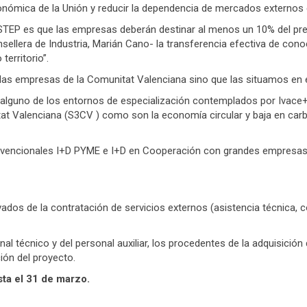
conómica de la Unión y reducir la dependencia de mercados externos 
TEP es que las empresas deberán destinar al menos un 10% del pre
ellera de Industria, Marián Cano- la transferencia efectiva de conoc
territorio”.
as empresas de la Comunitat Valenciana sino que las situamos en e
lguno de los entornos de especialización contemplados por Ivace+i 
tat Valenciana (S3CV ) como son la economía circular y baja en carbo
vencionales I+D PYME e I+D en Cooperación con grandes empresas, 
dos de la contratación de servicios externos (asistencia técnica, co
nal técnico y del personal auxiliar, los procedentes de la adquisició
ión del proyecto.
ta el 31 de marzo.