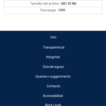
Tamaño del archivo:
601.41 Kb
Descargas:
1391
Inici
Transparència
Integritat
Descàrregues
Queixes i suggeriments
Contacte
Accessibilitat
Nota Legal