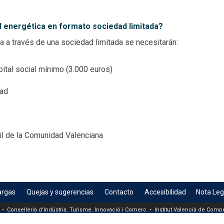
ad energética en formato
sociedad limitada?
da a través de una sociedad
limitada se necesitarán:
pital social mínimo (3.000
euros)
dad
til de la Comunidad Valenciana
argas
Quejas y sugerencias
Contacto
Accesibilidad
Nota Leg
 • Conselleria d’Indústria, Turisme, Innovació i Comerç • Institut Valencià de Compet