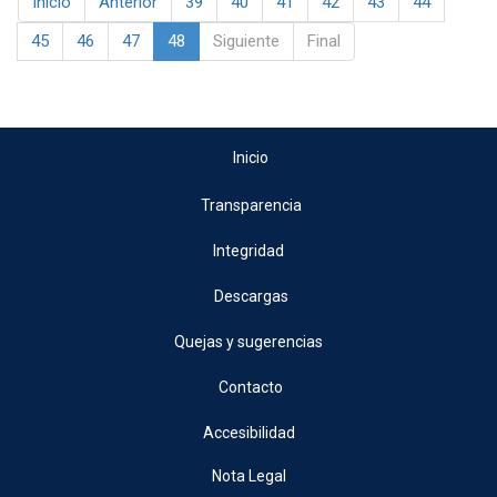
Inicio
Anterior
39
40
41
42
43
44
45
46
47
48
Siguiente
Final
Inicio
Transparencia
Integridad
Descargas
Quejas y sugerencias
Contacto
Accesibilidad
Nota Legal