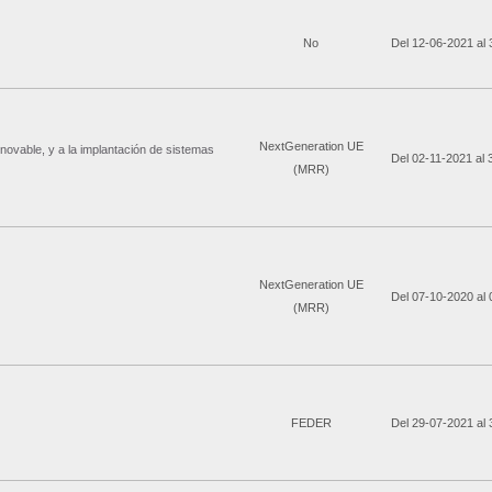
No
Del 12-06-2021 al
NextGeneration UE
ovable, y a la implantación de sistemas
Del 02-11-2021 al
(MRR)
NextGeneration UE
Del 07-10-2020 al
(MRR)
FEDER
Del 29-07-2021 al