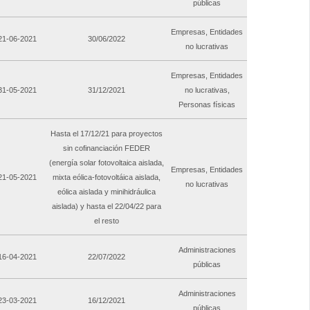
públicas
Empresas, Entidades
 21-06-2021
30/06/2022
no lucrativas
Empresas, Entidades
 31-05-2021
31/12/2021
no lucrativas,
Personas físicas
Hasta el 17/12/21 para proyectos
sin cofinanciación FEDER
(energía solar fotovoltaica aislada,
Empresas, Entidades
 21-05-2021
mixta eólica-fotovoltáica aislada,
no lucrativas
eólica aislada y minihidráulica
aislada) y hasta el 22/04/22 para
el resto
Administraciones
 16-04-2021
22/07/2022
públicas
Administraciones
 23-03-2021
16/12/2021
públicas