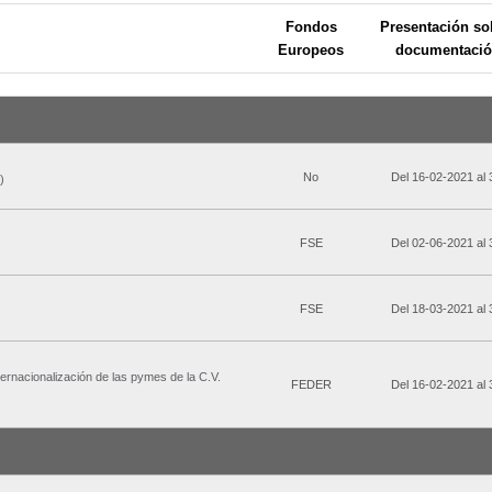
Fondos
Presentación sol
Europeos
documentació
No
Del 16-02-2021 al
)
FSE
Del 02-06-2021 al
FSE
Del 18-03-2021 al
ernacionalización de las pymes de la C.V.
FEDER
Del 16-02-2021 al