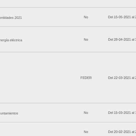
No
Del 15-05-2021 al
entidades 2021
No
Del 28-04-2021 al
ergía eléctrica
FEDER
Del 22-03-2021 al
No
Del 15-03-2021 al
yuntamientos
No
Del 20-02-2021 al