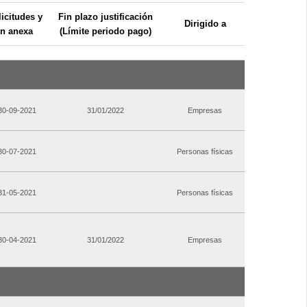
icitudes y
Fin plazo justificación
Dirigido a
n anexa
(Límite periodo pago)
 30-09-2021
31/01/2022
Empresas
 30-07-2021
Personas físicas
 31-05-2021
Personas físicas
 30-04-2021
31/01/2022
Empresas