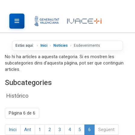
Estàs aquí:
Inici
Notícies
Esdeveniments
No hi ha articles a aquesta categoria. Si es mostren les
subcategories dins d'aquesta pàgina, pot ser que continguin
articles.
Subcategories
Histórico
Pàgina 6 de 6
Inici
Ant
1
2
3
4
5
6
Següent