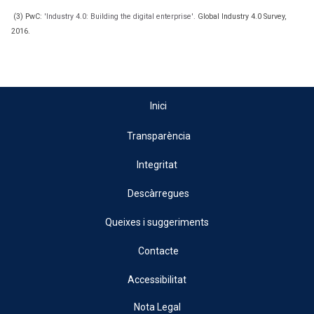
(3) PwC:
'Industry 4.0: Building the digital enterprise'.
Global Industry 4.0 Survey,
2016.
Inici
Transparència
Integritat
Descàrregues
Queixes i suggeriments
Contacte
Accessibilitat
Nota Legal