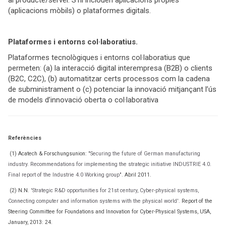
(aplicacions mòbils) o plataformes digitals.
Plataformes i entorns col·laboratius.
Plataformes tecnològiques i entorns col·laboratius que
permeten: (a) la interacció digital interempresa (B2B) o clients
(B2C, C2C), (b) automatitzar certs processos com la cadena
de subministrament o (c) potenciar la innovació mitjançant l’ús
de models d’innovació oberta o col·laborativa
Referències
(1) Acatech & Forschungsunion:
"Securing the future of German manufacturing
industry. Recommendations for implementing the strategic initiative INDUSTRIE 4.0.
Final report of the Industrie 4.0 Working group".
Abril 2011.
(2) N.N.
'Strategic R&D opportunities for 21st century, Cyber-physical systems,
Connecting computer and information systems with the physical world'.
Report of the
Steering Committee for Foundations and Innovation for Cyber-Physical Systems, USA,
January, 2013: 24.