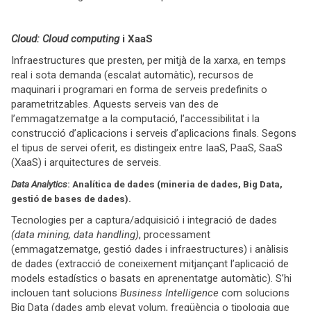
Cloud: Cloud computing
i XaaS
Infraestructures que presten, per mitjà de la xarxa, en temps
real i sota demanda (escalat automàtic), recursos de
maquinari i programari en forma de serveis predefinits o
parametritzables. Aquests serveis van des de
l’emmagatzematge a la computació, l’accessibilitat i la
construcció d’aplicacions i serveis d’aplicacions finals. Segons
el tipus de servei oferit, es distingeix entre IaaS, PaaS, SaaS
(XaaS) i arquitectures de serveis.
Data Analytics
: Analítica de dades (mineria de dades, Big Data,
gestió de bases de dades).
Tecnologies per a captura/adquisició i integració de dades
(data mining, data handling)
, processament
(emmagatzematge, gestió dades i infraestructures) i anàlisis
de dades (extracció de coneixement mitjançant l’aplicació de
models estadístics o basats en aprenentatge automàtic). S’hi
inclouen tant solucions
Business Intelligence
com solucions
Big Data (dades amb elevat volum, freqüència o tipologia que