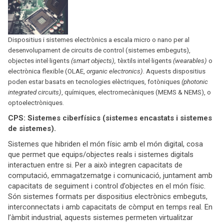
Dispositius i sistemes electrònics a escala micro o nano per al
desenvolupament de circuits de control (sistemes embeguts),
objectes intel·ligents
(smart objects),
tèxtils intel·ligents
(wearables)
o
electrònica flexible (OLAE,
organic electronics).
Aquests dispositius
poden estar basats en tecnologies elèctriques, fotòniques
(photonic
integrated circuits)
, químiques, electromecàniques (MEMS & NEMS), o
optoelectròniques.
CPS: Sistemes ciberfísics (sistemes encastats i sistemes
de sistemes).
Sistemes que hibriden el món físic amb el món digital, cosa
que permet que equips/objectes reals i sistemes digitals
interactuen entre si. Per a això integren capacitats de
computació, emmagatzematge i comunicació, juntament amb
capacitats de seguiment i control d’objectes en el món físic.
Són sistemes formats per dispositius electrònics embeguts,
interconnectats i amb capacitats de còmput en temps real. En
l’àmbit industrial, aquests sistemes permeten virtualitzar