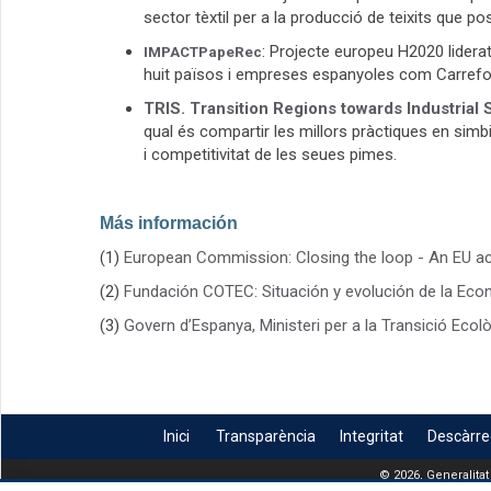
sector tèxtil per a la producció de teixits que po
: Projecte europeu H2020 lidera
IMPACTPapeRec
huit països i empreses espanyoles com Carref
TRIS. Transition Regions towards Industrial 
qual és
compartir les millors pràctiques en simbio
i competitivitat de les seues pimes.
Más información
(1)
European Commission: Closing the loop - An EU ac
(2)
Fundación COTEC: Situación y evolución de la Eco
(3)
Govern d’Espanya, Ministeri per a la Transició Ecol
Inici
Transparència
Integritat
Descàrr
© 2026, Generalitat