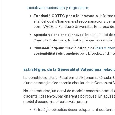
Iniciativas nacionales y regionales:
Fundació COTEC per a la innovació
: Informe 
el si del qual s’han generat recomanacions per a 
com IVACE, la Fundació Universitat-Empresa de
Agència Valenciana d'Innovación:
Constitució del
Comunitat Valenciana, la finalitat del qual és estudiar i
Climate
KIC
S
p
a
i
n
:
Creació del grup de
líders d’inno
-
sostenibilitat i els beneficis
per a la societat i el m
Estratègies de la Generalitat Valenciana relac
La constitució d’una Plataforma d’Economia Circular C
d’una estratègia d’economia circular de la Comunitat 
No obstant això, un canvi de model econòmic com el que
d’agents i desenvolupar diferents polítiques. En aquest
model d’economia circular valenciana:
Estratègia objectius desenvolupament sostenible