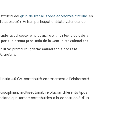
nstitució del
grup de treball sobre economia circular,
en
elaboració). Hi han participat entitats valencianes
ndents del sector empresarial, científic i tecnològic de la
a
per al sistema productiu de la Comunitat Valenciana.
isibilitzar, promoure i generar
consciència sobre la
t Valenciana.
stria 4.0 CV, contribuirà enormement a l’elaboració
iplinari, multisectorial, involucrar diferents tipus
enciana que també contribuirien a la construcció d’un