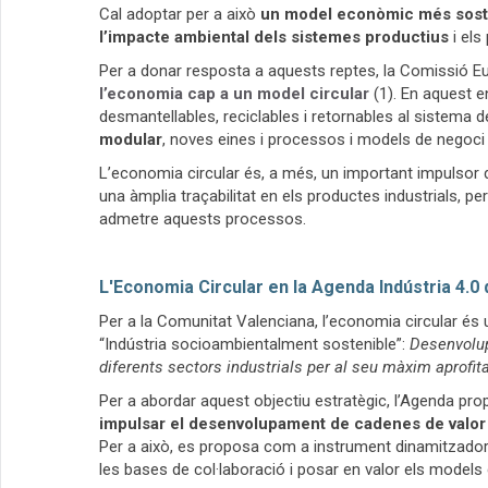
Cal adoptar per a això
un model econòmic més sosten
l’impacte ambiental dels sistemes productius
i els
Per a donar resposta a aquests reptes, la Comissió 
l’economia cap a un model circular
(1). En aquest e
desmantellables, reciclables i retornables al sistema 
modular
, noves eines i processos i models de negoci 
L’economia circular és, a més, un important impulsor de 
una àmplia traçabilitat en els productes industrials, 
admetre aquests processos.
L'Economia Circular en la Agenda Indústria 4.0
Per a la Comunitat Valenciana, l’economia circular és u
“Indústria socioambientalment sostenible”:
Desenvolupa
diferents sectors industrials per al seu màxim aprofi
Per a abordar aquest objectiu estratègic, l’Agenda prop
impulsar el desenvolupament de cadenes de valor b
Per a això, es proposa com a instrument dinamitzador l
les bases de col·laboració i posar en valor els models 