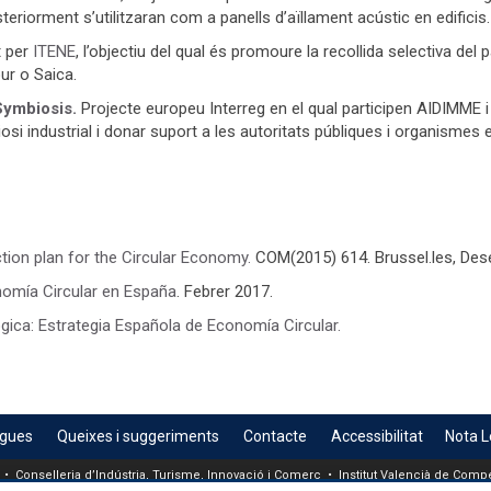
steriorment s’utilitzaran com a panells d’aïllament acústic en edificis.
t per
ITENE
, l’objectiu del qual és promoure la recollida selectiva del
our o Saica.
Symbiosis.
Projecte europeu Interreg en el qual participen AIDIMME i 
si industrial i donar suport a les autoritats públiques i organismes e
tion plan for the Circular Economy.
COM(2015) 614. Brussel.les, De
nomía Circular en España
. Febrer 2017.
ògica: Estrategia Española de Economía Circular.
egues
Queixes i suggeriments
Contacte
Accessibilitat
Nota L
 • Conselleria d’Indústria, Turisme, Innovació i Comerç • Institut Valencià de Compet