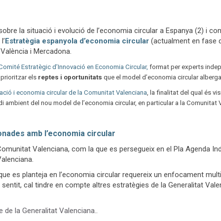
sobre la situació i evolució de l’economia circular a Espanya (2) i co
l’
Estratègia espanyola d’economia circular
(actualment en fase d’
 València i Mercadona.
Comité Estratègic d’Innovació en Economia Circular,
format per experts indepe
 prioritzar els
reptes i oportunitats
que el model d’economia circular alberg
vació i economia circular de la Comunitat Valenciana
, la finalitat del qual és v
edi ambient del nou model de l’economia circular, en particular a la Comunita
ionades amb l’economia circular
omunitat Valenciana, com la que es persegueix en el Pla Agenda Indú
Valenciana.
 es planteja en l’economia circular requereix un enfocament multidisc
 sentit, cal tindre en compte altres estratègies de la Generalitat Val
 de la Generalitat Valenciana.
.