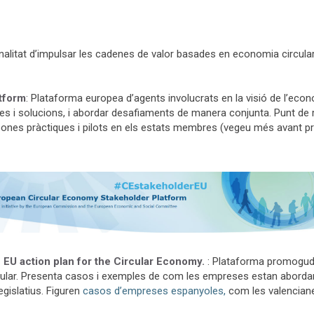
 finalitat d’impulsar les cadenes de valor basades en economia circular
tform
: Plataforma europea d’agents involucrats en la visió de l’econ
ptes i solucions, i abordar desafiaments de manera conjunta. Punt de
 bones pràctiques i pilots en els estats membres (vegeu més avant p
 EU action plan for the Circular Economy.
: Plataforma promoguda
cular. Presenta casos i exemples de com les empreses estan abordant 
legislatius. Figuren
casos d’empreses espanyoles,
com les valencia