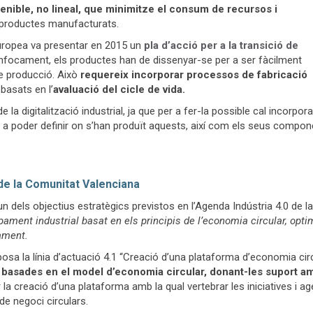
ible, no lineal, que minimitze el consum de recursos i
 productes manufacturats.
Europea va presentar en 2015 un
pla d’acció per a la transició de
nfocament, els productes han de dissenyar-se per a ser fàcilment
de producció. Això
requereix incorporar processos de fabricació
basats en l’
avaluació del cicle de vida.
la digitalització industrial, ja que per a fer-la possible cal incorpora
per a poder definir on s’han produït aquests, així com els seus compo
 de la Comunitat Valenciana
n dels objectius estratègics previstos en l’Agenda Indústria 4.0 de la
ment industrial basat en els principis de l’economia circular, optim
tament.
osa la línia d’actuació 4.1 “Creació d’una plataforma d’economia circul
asades en el model d’economia circular, donant-les suport amb 
a creació d’una plataforma amb la qual vertebrar les iniciatives i a
de negoci circulars.