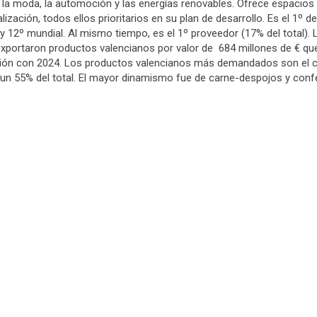
la moda, la automoción y las energías renovables. Ofrece espacios
talización, todos ellos prioritarios en su plan de desarrollo. Es el 1
) y 12º mundial. Al mismo tiempo, es el 1º proveedor (17% del total)
 exportaron productos valencianos por valor de 684 millones de € q
ón con 2024. Los productos valencianos más demandados son el co
n un 55% del total. El mayor dinamismo fue de carne-despojos y con