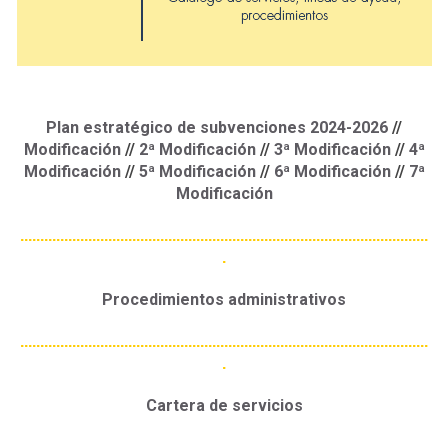
Plan estratégico de subvenciones 2024-2026
//
Modificación
//
2ª Modificación
//
3ª Modificación
//
4ª
Modificación
//
5ª Modificación
//
6ª Modificación
//
7ª
Modificación
......................................................................................................
.
Procedimientos administrativos
......................................................................................................
.
Cartera de servicios
......................................................................................................