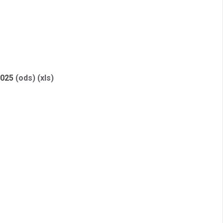
2025
(ods)
(xls)