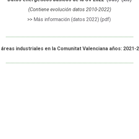
(Contiene evolución datos 2010-2022)
>>
Más información (datos 2022) (pdf)
.......................................................................................................
e áreas industriales en la Comunitat Valenciana años: 2021-
.......................................................................................................