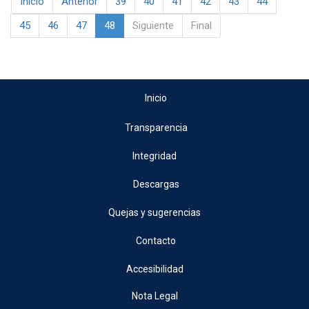
Inicio
Anterior
39
40
41
42
43
44
45
46
47
48
Siguiente
Final
Inicio
Transparencia
Integridad
Descargas
Quejas y sugerencias
Contacto
Accesibilidad
Nota Legal