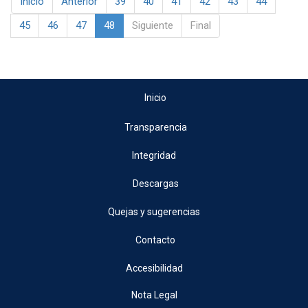
Inicio
Anterior
39
40
41
42
43
44
45
46
47
48
Siguiente
Final
Inicio
Transparencia
Integridad
Descargas
Quejas y sugerencias
Contacto
Accesibilidad
Nota Legal