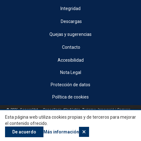
Integridad
Descargas
Quejas y sugerencias
Contacto
Accesibilidad
Nota Legal
Protección de datos
Política de cookies
© 2026, Generalitat • Conselleria d’Indústria, Turisme, Innovació i Comerç •
Institut Valencià de Competitivitat Empresarial
Esta página web utiliza cookies propias y de terceros para mejorar
el contenido ofrecido.
×
De acuerdo
Más información