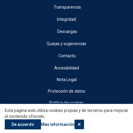
Transparencia
Integridad
Descargas
Quejas y sugerencias
Contacto
Accesibilidad
Nota Legal
Protección de datos
Política de cookies
Esta página web utiliza cookies propias y de terceros para mejorar
© 2026, Generalitat • Conselleria d’Indústria, Turisme, Innovació i Comerç •
el contenido ofrecido.
Institut Valencià de Competitivitat Empresarial
×
De acuerdo
Más información