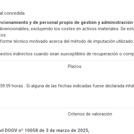
al concedida.
ncionamiento y de personal propio de gestión y administración i
s subvencionables, excluyendo los costes en activos materiales. Se 
tos.
forme técnico motivado acerca del método de imputación utilizado.
estos indirectos cuando sean susceptibles de recuperación o compe
Plazos
59:59 horas . Si alguna de las fechas indicadas fuese declarada inháb
Criterios de valoración
 e
l
DOGV nº 10058 de 3 de marzo de 2025,