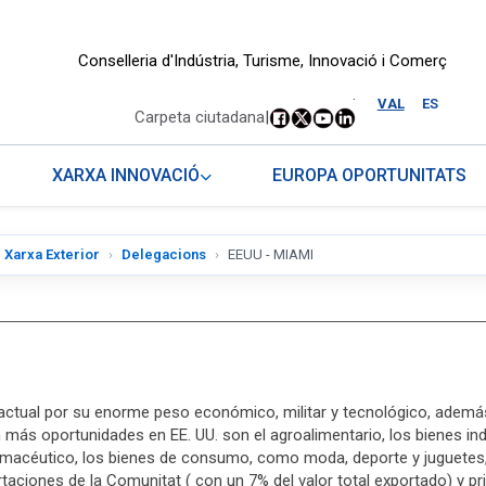
Conselleria d'Indústria, Turisme, Innovació i Comerç
.
VAL
ES
Carpeta ciutadana
|
XARXA INNOVACIÓ
EUROPA OPORTUNITATS
Xarxa Exterior
Delegacions
EEUU - MIAMI
 actual por su enorme peso económico, militar y tecnológico, además
 más oportunidades en EE. UU. son el agroalimentario, los bienes ind
rmacéutico, los bienes de consumo, como moda, deporte y juguetes, 
taciones de la Comunitat ( con un 7% del valor total exportado) y pr