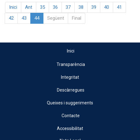
Inici
Ant
35
36
37
38
39
40
41
42
43
44
Següent
Final
Inici
Transparència
Integritat
Descàrregues
Queixes i suggeriments
Contacte
Accessibilitat