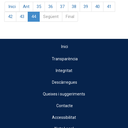
Inici
Ant
35
36
37
38
39
40
41
42
43
44
Següent
Final
Inici
Transparència
Integritat
Descàrregues
Queixes i suggeriments
Contacte
Accessibilitat