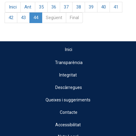
Inici
Ant
35
36
37
38
39
40
41
42
43
44
Següent
Final
Inici
Transparència
Integritat
Descàrregues
Queixes i suggeriments
Contacte
Accessibilitat