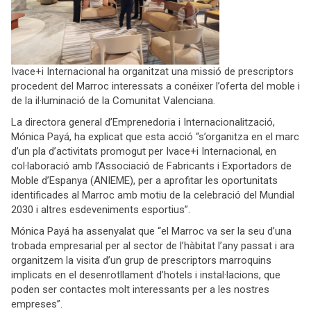
Ivace+i Internacional ha organitzat una missió de prescriptors
procedent del Marroc interessats a conéixer l’oferta del moble i
de la il·luminació de la Comunitat Valenciana.
La directora general d’Emprenedoria i Internacionalització,
Mónica Payá, ha explicat que esta acció “s’organitza en el marc
d’un pla d’activitats promogut per Ivace+i Internacional, en
col·laboració amb l’Associació de Fabricants i Exportadors de
Moble d’Espanya (ANIEME), per a aprofitar les oportunitats
identificades al Marroc amb motiu de la celebració del Mundial
2030 i altres esdeveniments esportius”.
Mónica Payá ha assenyalat que “el Marroc va ser la seu d’una
trobada empresarial per al sector de l’hàbitat l’any passat i ara
organitzem la visita d’un grup de prescriptors marroquins
implicats en el desenrotllament d’hotels i instal·lacions, que
poden ser contactes molt interessants per a les nostres
empreses”.