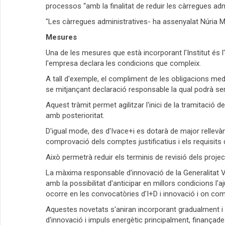
processos “amb la finalitat de reduir les càrregues adm
"Les càrregues administratives- ha assenyalat Núria Mo
Mesures
Una de les mesures que està incorporant l'Institut és l
l'empresa declara les condicions que compleix.
A tall d'exemple, el compliment de les obligacions medi
se mitjançant declaració responsable la qual podrà s
Aquest tràmit permet agilitzar l'inici de la tramitació
amb posterioritat.
D'igual mode, des d'Ivace+i es dotarà de major rellevàn
comprovació dels comptes justificatius i els requisits q
Això permetrà reduir els terminis de revisió dels proje
La màxima responsable d'innovació de la Generalitat V
amb la possibilitat d'anticipar en millors condicions l
ocorre en les convocatòries d'I+D i innovació i on com
Aquestes novetats s'aniran incorporant gradualment i a
d'innovació i impuls energètic principalment, finançad