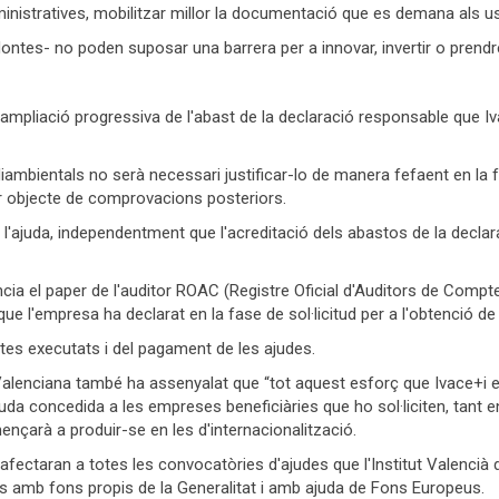
inistratives, mobilitzar millor la documentació que es demana als usu
ntes- no poden suposar una barrera per a innovar, invertir o prendr
'ampliació progressiva de l'abast de la declaració responsable que Iva
ambientals no serà necessari justificar-lo de manera fefaent en la fa
er objecte de comprovacions posteriors.
 de l'ajuda, independentment que l'acreditació dels abastos de la decla
cia el paper de l'auditor ROAC (Registre Oficial d'Auditors de Compte
ue l'empresa ha declarat en la fase de sol·licitud per a l'obtenció de 
ctes executats i del pagament de les ajudes.
alenciana també ha assenyalat que “tot aquest esforç que Ivace+i est
'ajuda concedida a les empreses beneficiàries que ho sol·liciten, tant
ençarà a produir-se en les d'internacionalització.
fectaran a totes les convocatòries d'ajudes que l'Institut Valencià d
es amb fons propis de la Generalitat i amb ajuda de Fons Europeus.