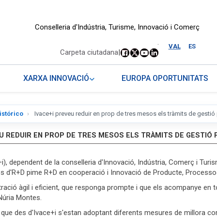
Conselleria d'Indústria, Turisme, Innovació i Comerç
.
VAL
ES
Carpeta ciutadana
|
XARXA INNOVACIÓ
EUROPA OPORTUNITATS
istórico
Ivace+i preveu reduir en prop de tres mesos els tràmits de gestió 
EU REDUIR EN PROP DE TRES MESOS ELS TRÀMITS DE GESTIÓ PE
e+i), dependent de la conselleria d'Innovació, Indústria, Comerç i Tur
es d'R+D pime R+D en cooperació i Innovació de Producte, Processos,
tració àgil i eficient, que responga prompte i que els acompanye en
Núria Montes.
 que des d'Ivace+i s'estan adoptant diferents mesures de millora com 