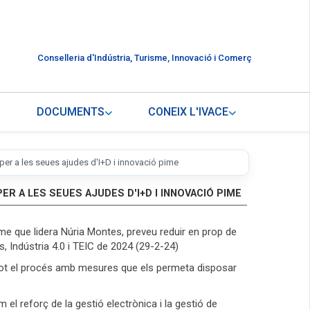
Conselleria d'Indústria, Turisme, Innovació i Comerç
DOCUMENTS
CONEIX L'IVACE
per a les seues ajudes d'I+D i innovació pime
R A LES SEUES AJUDES D'I+D I INNOVACIÓ PIME
isme que lidera Núria Montes, preveu reduir en prop de
 Indústria 4.0 i TEIC de 2024 (29-2-24)
 tot el procés amb mesures que els permeta disposar
el reforç de la gestió electrònica i la gestió de