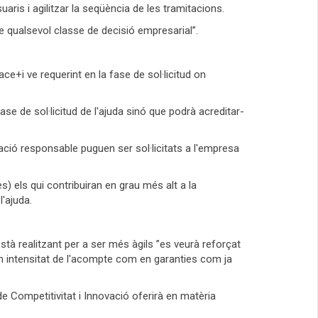
aris i agilitzar la seqüència de les tramitacions.
e qualsevol classe de decisió empresarial”.
ce+i ve requerint en la fase de sol·licitud on
se de sol·licitud de l'ajuda sinó que podrà acreditar-
ració responsable puguen ser sol·licitats a l'empresa
s) els qui contribuiran en grau més alt a la
l'ajuda.
à realitzant per a ser més àgils ”es veurà reforçat
 en intensitat de l'acompte com en garanties com ja
e Competitivitat i Innovació oferirà en matèria