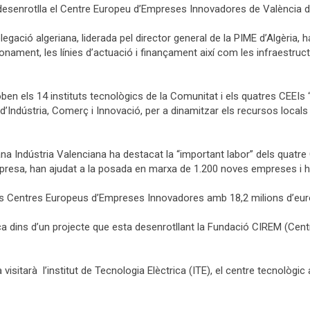
 desenrotlla el Centre Europeu d’Empreses Innovadores de València 
ació algeriana, liderada pel director general de la PIME d’Algèria, 
cionament, les línies d’actuació i finançament així com les infraestruc
oben els 14 instituts tecnològics de la Comunitat i els quatres CEEI
’Indústria, Comerç i Innovació, per a dinamitzar els recursos locals i
 Mitjana Indústria Valenciana ha destacat la “important labor” dels qua
presa, han ajudat a la posada en marxa de 1.200 noves empreses i 
els Centres Europeus d’Empreses Innovadores amb 18,2 milions d’eu
ca dins d’un projecte que esta desenrotllant la Fundació CIREM (Centr
visitarà l’institut de Tecnologia Elèctrica (ITE), el centre tecnològic