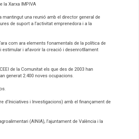
de la Xarxa IMPIVA
ha mantingut una reunió amb el director general de
tures de suport a l’activitat emprenedora i a la
s “ara com ara elements fonamentals de la política de
 estimular i afavorir la creació i desenrotllament
tre CEEI de la Comunitat els que des de 2003 han
han generat 2.400 noves ocupacions.
ros.
e d’Iniciatives i Investigacions) amb el finançament de
 agroalimentari (AINIA), l’ajuntament de València i la