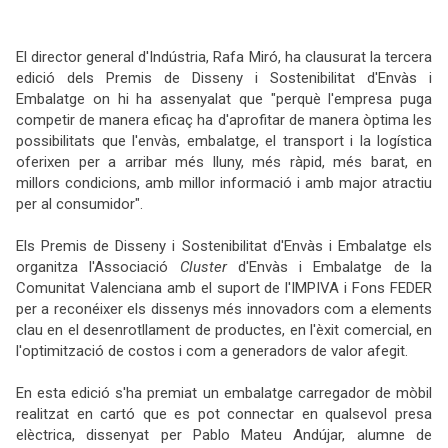
El director general d'Indústria, Rafa Miró, ha clausurat la tercera
edició dels Premis de Disseny i Sostenibilitat d'Envàs i
Embalatge on hi ha assenyalat que "perquè l'empresa puga
competir de manera eficaç ha d'aprofitar de manera òptima les
possibilitats que l'envàs, embalatge, el transport i la logística
oferixen per a arribar més lluny, més ràpid, més barat, en
millors condicions, amb millor informació i amb major atractiu
per al consumidor".
Els Premis de Disseny i Sostenibilitat d'Envàs i Embalatge els
organitza l'Associació
Cluster
d'Envàs i Embalatge de la
Comunitat Valenciana amb el suport de l'IMPIVA i Fons FEDER
per a reconéixer els dissenys més innovadors com a elements
clau en el desenrotllament de productes, en l'èxit comercial, en
l'optimització de costos i com a generadors de valor afegit.
En esta edició s'ha premiat un embalatge carregador de mòbil
realitzat en cartó que es pot connectar en qualsevol presa
elèctrica, dissenyat per Pablo Mateu Andújar, alumne de