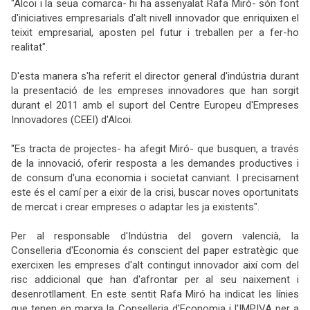
"Alcoi i la seua comarca- hi ha assenyalat Rafa Miró- són font
d'iniciatives empresarials d'alt nivell innovador que enriquixen el
teixit empresarial, aposten pel futur i treballen per a fer-ho
realitat".
D'esta manera s'ha referit el director general d'indústria durant
la presentació de les empreses innovadores que han sorgit
durant el 2011 amb el suport del Centre Europeu d'Empreses
Innovadores (CEEI) d'Alcoi.
"Es tracta de projectes- ha afegit Miró- que busquen, a través
de la innovació, oferir resposta a les demandes productives i
de consum d'una economia i societat canviant. I precisament
este és el camí per a eixir de la crisi, buscar noves oportunitats
de mercat i crear empreses o adaptar les ja existents".
Per al responsable d'Indústria del govern valencià, la
Conselleria d'Economia és conscient del paper estratègic que
exercixen les empreses d'alt contingut innovador així com del
risc addicional que han d'afrontar per al seu naixement i
desenrotllament. En este sentit Rafa Miró ha indicat les línies
que tenen en marxa la Conselleria d'Economia i l'IMPIVA per a