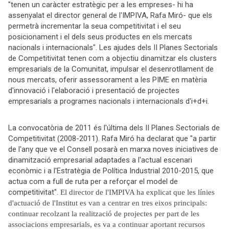
"tenen un caràcter estratègic per a les empreses- hi ha
assenyalat el director general de l'IMPIVA, Rafa Miró- que els
permetrà incrementar la seua competitivitat i el seu
posicionament i el dels seus productes en els mercats
nacionals i internacionals". Les ajudes dels II Planes Sectorials
de Competitivitat tenen com a objectiu dinamitzar els clusters
empresarials de la Comunitat, impulsar el desenrotllament de
nous mercats, oferir assessorament a les PIME en matèria
d'innovació i l'elaboració i presentació de projectes
empresarials a programes nacionals i internacionals d'i+d+i.
La convocatòria de 2011 és l'última dels II Planes Sectorials de
Competitivitat (2008-2011). Rafa Miró ha declarat que "a partir
de l'any que ve el Consell posarà en marxa noves iniciatives de
dinamització empresarial adaptades a l'actual escenari
econòmic i a l'Estratègia de Política Industrial 2010-2015, que
actua com a full de ruta per a reforçar el model de
competitivitat".
El director de l'IMPIVA ha explicat que les línies
d'actuació de l'Institut es van a centrar en tres eixos principals:
continuar recolzant la realització de projectes per part de les
associacions empresarials, es va a continuar aportant recursos