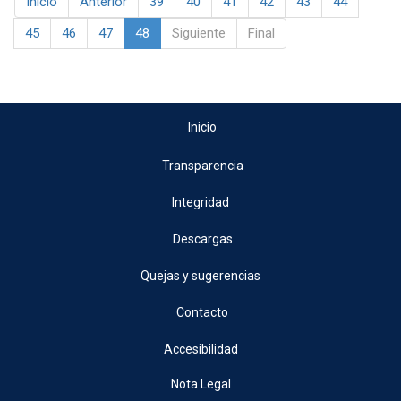
Inicio
Anterior
39
40
41
42
43
44
45
46
47
48
Siguiente
Final
Inicio
Transparencia
Integridad
Descargas
Quejas y sugerencias
Contacto
Accesibilidad
Nota Legal