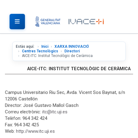
Estàs aquí:
Inici
XARXA INNOVACIÓ
Centres Tecnològics
Directori
AICE-ITC: Institut Tecnològic de Ceràmica
AICE-ITC: INSTITUT TECNOLÒGIC DE CERÀMICA
Campus Universitario Riu Sec, Avda. Vicent Sos Baynat, s/n
12006 Castellón
Director: José Gustavo Mallol Gasch
Correu electrònic:
itc@itc.uji.es
Telèfon: 964 342 424
Fax: 964 342 425
Web:
http://www.itc.uji.es