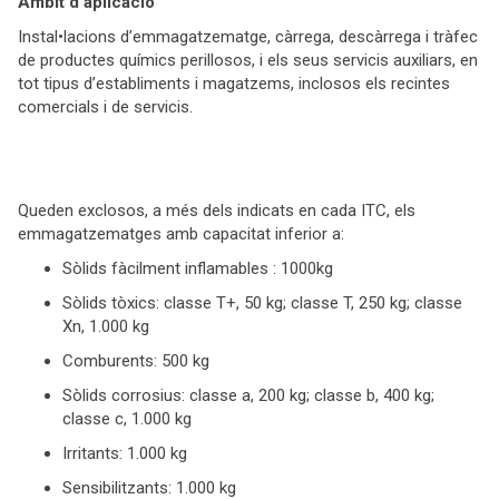
Àmbit d’aplicació
Instal•lacions d’emmagatzematge, càrrega, descàrrega i tràfec
de productes químics perillosos, i els seus servicis auxiliars, en
tot tipus d’establiments i magatzems, inclosos els recintes
comercials i de servicis.
Queden exclosos, a més dels indicats en cada ITC, els
emmagatzematges amb capacitat inferior a:
Sòlids fàcilment inflamables : 1000kg
Sòlids tòxics: classe T+, 50 kg; classe T, 250 kg; classe
Xn, 1.000 kg
Comburents: 500 kg
Sòlids corrosius: classe a, 200 kg; classe b, 400 kg;
classe c, 1.000 kg
Irritants: 1.000 kg
Sensibilitzants: 1.000 kg