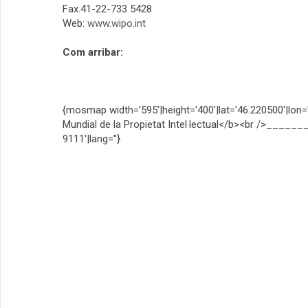
Fax.41-22-733 5428
Web:
www.wipo.int
Com arribar:
{mosmap width='595'|height='400'|lat='46.220500'|lo
Mundial de la Propietat Intel·lectual</b><br />____
9111'|lang=''}