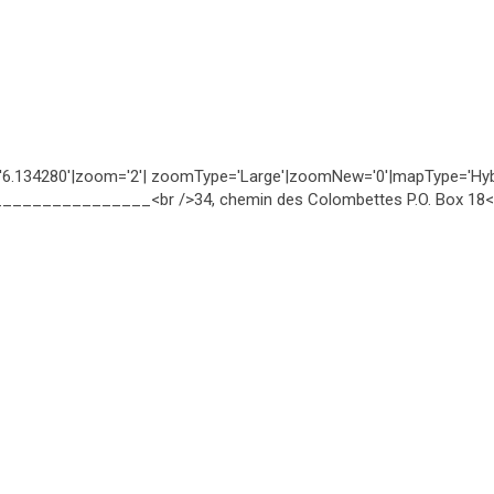
n='6.134280'|zoom='2'| zoomType='Large'|zoomNew='0'|mapType='Hybr
__________________<br />34, chemin des Colombettes P.O. Box 18<b