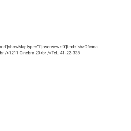
id'|showMaptype='1'|overview='0'|text='<b>Oficina
r />1211 Ginebra 20<br />Tel.: 41-22-338