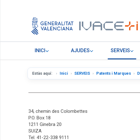
INICI
AJUDES
SERVEIS
Estàs aquí:
Inici
SERVEIS
Patents i Marques
D
34, chemin des Colombettes
P.O. Box 18
1211 Ginebra 20
SUIZA
Tel. 41-22-338 9111