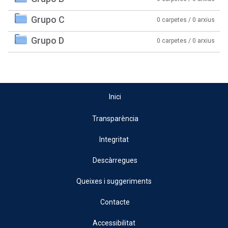
Grupo C
0 carpetes / 0 arxius
Grupo D
0 carpetes / 0 arxius
Inici
Transparència
Integritat
Descàrregues
Queixes i suggeriments
Contacte
Accessibilitat