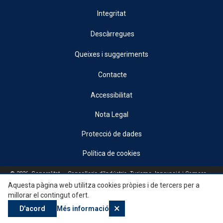
Integritat
Descàrregues
Queixes i suggeriments
Contacte
Accessibilitat
Nota Legal
Protecció de dades
Política de cookies
© 2026, Generalitat • Conselleria d’Indústria, Turisme, Innovació i Comerç •
Institut Valencià de Competitivitat Empresarial
Aquesta pàgina web utilitza cookies pròpies i de tercers per a
millorar el contingut ofert.
×
D'acord
Més informació